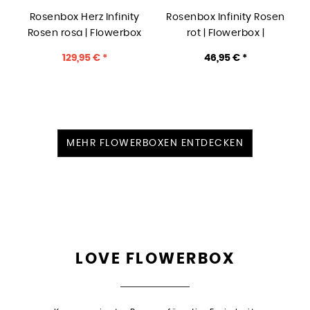
Rosenbox Herz Infinity
Rosenbox Infinity Rosen
Rosen rosa | Flowerbox
rot | Flowerbox |
Herzbox | M white gold
Blumenbox | S Modern w
I
129,95 € *
46,95 € *
146,95 € *
gold
MEHR FLOWERBOXEN ENTDECKEN
LOVE FLOWERBOX