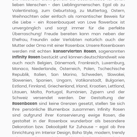
lieben Menschen - den Lieblingsmenschen. Egal ob zu
Valentinstag, zum Geburtstag, zu Muttertag, Ostern,
Weihnachten oder einfach als romantischer Beweis für
die Liebe - ein Rosenbouquet von Love flowerbox ist
unvergänglich und sorgt immer für die perfekte
Überraschung! Freude bereiten kann man neben der
Ehefrau, Freundin oder Verlobten natürlich auch der
Mutter oder Oma mit einer Rosenbox.
Unsere Rosenboxen
werden mit echten
konservierten Rosen
, sogenannten
Infinity Rosen
bestückt und können deutschlandweit wie
auch nach Belgien, Dänemark, Frankreich, Luxemburg,
Monaco, Niederlande, Österreich, Polen, Tschechische
Republik, Italien, San Marino, Schweden, Slowakei,
Slowenien, Spanien, Ungarn, Vatikanstadt, Bulgarien,
Estland, Finnland, Griechenland, Irland, Kroatien, Lettland,
Litauen, Malta, Portugal, Rumänien, Zypern und der
Schweiz versendet werden. Der Gestaltung der
Rosenboxen
sind keine Grenzen gesetzt, stellen Sie sich
Ihre persönliche Blumenbox zusammen. Infinity Rosen
sind aufgrund ihrer Konservierung ewige Rosen, die
gestaltet in der Rosenbox wunderbar als besondere
Dekoration bzw. Dekoobjekt für Zuhause – egal ob Ihre
Einrichtung im Interior Design, Boho Style, modern, trendy