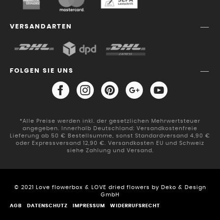
VERSANDARTEN
FOLGEN SIE UNS
*Alle Preise werden inkl. der gesetzlichen Mehrwertsteuer
angegeben. Innerhalb Deutschland: Versandkostenfreie
Lieferung ab 50 € Bestellsumme, sonst Standardversand 4,90 €
oder Expressversand 12,90 €. Versandkosten EU und Schweiz
siehe Zahlung und Versand.
© 2021 Love flowerbox & LOVE dried flowers by Deko & Design
GmbH
AGB
DATENSCHUTZ
IMPRESSUM
WIDERRUFSRECHT