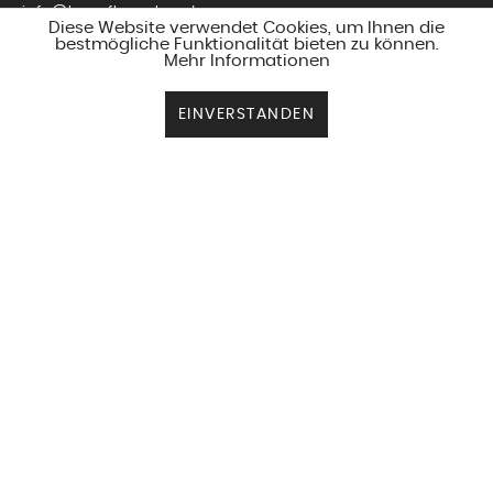
info@love-flowerbox.de
Diese Website verwendet Cookies, um Ihnen die
bestmögliche Funktionalität bieten zu können.
Mehr Informationen
KONTAKTFORMULAR
EINVERSTANDEN
PRODUKTE
SERVICE
ZAHLUNGSARTEN
VERSANDARTEN