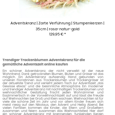
Adventskranz | Zarte Verführung | Stumpenkerzen |
35cm | rosa-natur-gold
129,95 € *
Trendiger Trockenblumen Adventskranz für die
gemütliche Adventszeit online kaufen
Ein schöner Adventskranz, der nicht verwelkt ist der neue
Wohntrend. Dank getrockneten Blumen, Blüten und Gräser ist das
möglich. Ein Adventskranz aufwendig Hand gebunden von
unseren Floristinnen aus Trockenblumen und Trockengräser ist
der aktuellste Trend und verleiht jedem Tisch zur Adventszeit „das
Gewisse etwas“ und die besinnliche Atmosphäre. Ein moderner
und trendiger Adventskranz mit nachhaltigen Trockenblumen und
weihnachtlicher Gestaltung frischt jeden Wohnzimmer und
Esszimmertisch in der Vorweihnachtszeit auf und lässt die Freude
auf Weihnachten bei Groß und Klein wachsen. Weihnachten ist für
viele die schöne Zeit im Jahr und vor allem Kinder freuen sich
meist riesig auf den Nikolaus, den Advent und Heilig Abend. Bei
vielen Familien kommen die Kinder, die Eltern und Großeltern
zusammen und feiern zusammen das Weihnachtsfest. Hier darf
ein schöner Adventskranz mit brennenden, funkelnden Kerzen