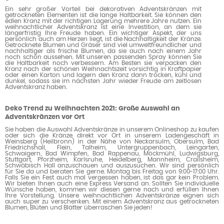
Ein sehr großer Vorteil bei dekorativen Adventskränzen mit
getrockneten Elementen ist die lange Haltbarkeit. Sie können den
edlen Kranz mit der richtigen Lagerung mehrere Jahre nutzen. Ein
weihnachtlicher Adventskranz ist eine Investition, an dem sie
längerfristig Ihre Freude haben. Ein wichtiger Aspekt, der uns
persönlich auch am Herzen liegt, ist die Nachhaltigkeit der Kränze.
Getrocknete Blumen und Gräser sind viel umweltfreundlicher und
nachhaltiger als frische Blumen, da sie auch nach einem Jahr
noch schön aussehen. Mit unseren passenden Spray können Sie
die Haltbarkeit noch verbessern. Am Besten sie verpacken den
Kranz nach der schönen Weihnachtszeit vorsichtig in Kraftpapier
oder einen Karton und lagern den Kranz dann trocken, kühl und
dunkel, sodass sie im nächsten Jahr wieder Freude am zeitlosen
Adventskranz haben.
Deko Trend zu Weihnachten 2021: Große Auswahl an
Adventskränzen vor Ort
Sie haben die Auswahl Adventskränze in unserem Onlineshop zu kaufen
oder sich die Kränze direkt vor Ort in unserem Ladengeschäft in
Weinsberg (Heilbronn) in der Nähe von Neckarsulm, Obersulm, Bad
Friedrichshall, Flein, Talheim, Untergruppenbach, Leingarten,
Schwaigern, Bad Wimpfen, Bad Rappenau, Möckmühl, Ludwigsburg,
Stuttgart, Pforzheim, Karlsruhe, Heidelberg, Mannheim, Crailsheim,
Schwäbisch Hall anzuschauen und auszusuchen. Wir sind persönlich
für Sie da und beraten Sie gerne. Montag bis Freitag von 9:00-17:00 Uhr.
Falls Sie ein Fest auch mal vergessen haben, ist das gar kein Problem.
Wir bieten Ihnen auch eine Express Versand an. Sollten Sie individuelle
Wünsche haben, kommen wir diesen gerne nach und erfüllen Ihnen
Ihre Vorstellung. Unsere weihnachtlichen Adventskränze eignen sich
auch super zu verschenken. Mit einem Adventskranz aus getrockneten
Blumen, Blüten und Blätter überraschen Sie jeden!