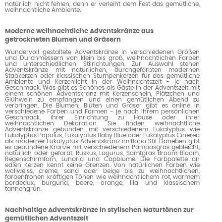
natürlich nicht fehlen, denn er verleiht dem Fest das gemütliche,
weihnachtliche Ambiente.
Moderne weihnachtliche Adventskränze aus
getrockneten Blumen und Gräsern
Wundervoll gestaltete Adventskränze in verschiedenen Größen
und Durchmessern von klein bis groß, weihnachtlichen Farben
und unterschiedlichen Stilrichtungen. Zur Auswahl stehen
Adventskränze mit natürlichen, durchgefärbten modernen
Stabkerzen oder klassischen Stumpenkerzen für das gemütliche
Ambiente und Kerzenlicht in der Weihnachtszeit - je nach
Geschmack. Was gibt es Schönes als Gäste in der Adventszeit mit
einem schönen Adventskranz mit Kerzenschein, Plätzchen und
Glühwein zu empfangen und einen gemütlichen Abend zu
verbringen. Die Blumen, Blüten und Gräser gibt es online in
verschiedene Farben und Formen - je nach ihrem persönlichen
Geschmack, ihrer Einrichtung zu Hause oder ihrer
weihnachtlichen Dekoration. Sie finden weihnachtliche
Adventskränze gebunden mit verschiedenem Eukalyptus wie
Eukalyptus Popolus, Eukalyptus Baby Blue oder Eukalyptus Cinerea
als moderner Eukalyptus Adventskranz im Boho Stil. Daneben gibt
es gebundene Kränze mit verschiedenem Pampasgras gebleicht,
natürlich oder gefärbt, Ruskus, Lagurus, Samtgras Broom Bloom,
Regenschirmfarn, Lunaria und Capblume. Die Farbpalette an
edlen Kerzen kennt keine Grenzen. Von natürlichen Farben wie
wollweiss, creme, sand oder beige bis zu weihnachtlichen,
farbenfrohen kräftigen Tönen wie weihnachtlichem rot, warmem
bordeaux, burgund, beere, orange, lila und klassischem
tannengrün.
Nachhaltige Adventskränze in stylischen Naturtönen zur
gemütlichen Adventszeit