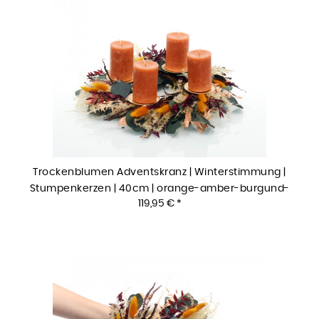
Trockenblumen Adventskranz | Winterstimmung |
Stumpenkerzen | 40cm | orange-amber-burgund-
119,95 € *
natur-grün