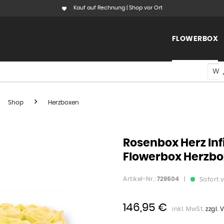
Kauf auf Rechnung | Shop vor Ort
FLOWERBOX
Shop
Herzboxen
Rosenbox Herz Infi
Flowerbox Herzbox
Artikel-Nr.:
729504
|
Sofort v
146,95 €
inkl. MwSt.
zzgl.