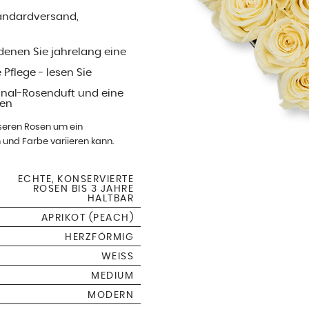
Standardversand,
denen Sie jahrelang eine
 Pflege - lesen Sie
inal-Rosenduft und eine
len
nseren Rosen um ein
 und Farbe variieren kann.
ECHTE, KONSERVIERTE
ROSEN BIS 3 JAHRE
HALTBAR
APRIKOT (PEACH)
HERZFÖRMIG
WEISS
MEDIUM
MODERN