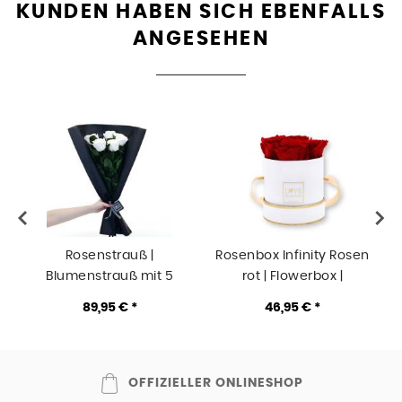
KUNDEN HABEN SICH EBENFALLS
ANGESEHEN
Rosenstrauß |
Rosenbox Infinity Rosen
Blumenstrauß mit 5
rot | Flowerbox |
langstieligen Infinity
Blumenbox | S Modern w
89,95 € *
46,95 € *
Rosen | Weiss
gold
OFFIZIELLER ONLINESHOP