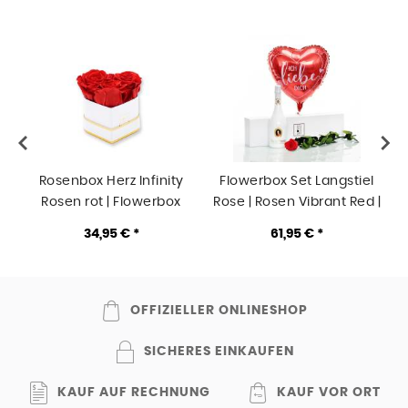
Rosenbox Herz Infinity
Flowerbox Set Langstiel
Rosen rot | Flowerbox
Rose | Rosen Vibrant Red |
l
Herzbox | XS white gold
Heliumballon | Sekt
34,95 € *
61,95 € *
OFFIZIELLER ONLINESHOP
SICHERES EINKAUFEN
KAUF AUF RECHNUNG
KAUF VOR ORT