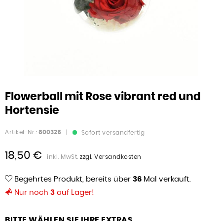
Flowerball mit Rose vibrant red und
Hortensie
Artikel-Nr.:
800325
|
Sofort versandfertig
18,50 €
inkl. MwSt.
zzgl. Versandkosten
Begehrtes Produkt, bereits über
36
Mal verkauft.
Nur noch
3
auf Lager!
BITTE WÄHLEN SIE IHRE EXTRAS