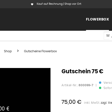
Kauf auf Rechnung | Shop vor Ort
FLOWERBOX
Shop
Gutscheine Flowerbox
Gutschein 75 €
Versa
Artikel-Nr.:
800099-7
|
Sofor
75,00 €
inkl. MwSt.
zzgl. 