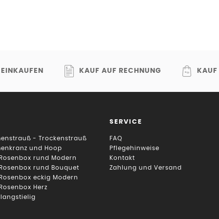
 EINKAUFEN
KAUF AUF RECHNUNG
KAUF
SERVICE
enstrauß - Trockenstrauß
FAQ
menkranz und Hoop
Pflegehinweise
 Rosenbox rund Modern
Kontakt
 Rosenbox rund Bouquet
Zahlung und Versand
 Rosenbox eckig Modern
 Rosenbox Herz
 langstielig