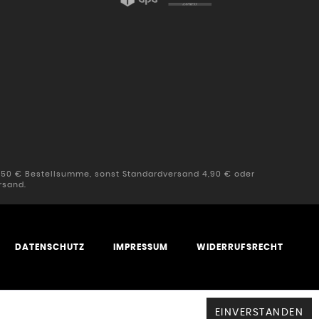
b 50 € Bestellsumme, sonst Standardversand 4,90 € oder
rsand.
DATENSCHUTZ
IMPRESSUM
WIDERRUFSRECHT
EINVERSTANDEN