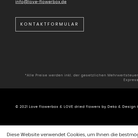
info@love-flowerbox.de
KONTAKTFORMULAR
*Alle Preise werden inkl. der gesetzlichen Mehrwertsteu
Expres
© 2021 Love flowerbox & LOVE dried flowers by Deko & Desig
Diese Website verwendet Cookies, um Ihnen die bestmögl