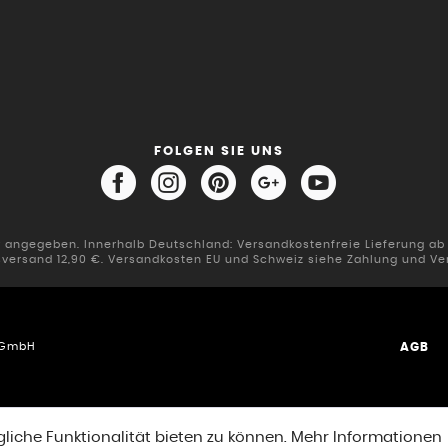
FOLGEN SIE UNS
er angegeben. Innerhalb Deutschland: Versandkostenfreie Lieferung a
sversand 12,90 €. Versandkosten EU und Schweiz siehe Zahlung und Ve
AGB
n GmbH
iche Funktionalität bieten zu können.
Mehr Informationen