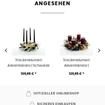
ANGESEHEN
Trockenblumen
Trockenblumen
Adventskranz | Schwarze
Adventskranz |
Eleganz | schwarze
Wintertraum |
109,95 € *
129,95 € *
Stabkerzen | 30cm |
Stumpenkerzen | 38cm |
weiss-natur-schwarz
natur-rot-gold-grün
OFFIZIELLER ONLINESHOP
SICHERES EINKAUFEN