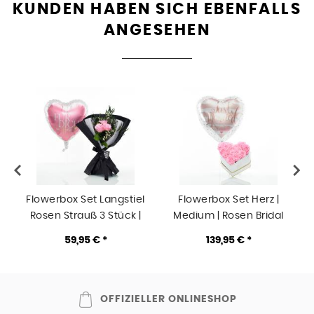
KUNDEN HABEN SICH EBENFALLS
ANGESEHEN
Flowerbox Set Langstiel
Flowerbox Set Herz |
F
Rosen Strauß 3 Stück |
Medium | Rosen Bridal
Rosen Bridal Pink |
Pink | Heliumballon
59,95 € *
139,95 € *
Heliumballon
OFFIZIELLER ONLINESHOP