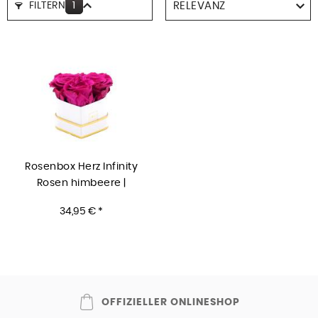
FILTERN
1
Rosenbox Herz Infinity
Rosen himbeere |
Flowerbox Herzbox | XS
34,95 € *
white gold
OFFIZIELLER ONLINESHOP