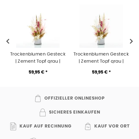
Trockenblumen Gesteck
Trockenblumen Gesteck
| Zement Topf grau |
| Zement Topf grau |
Traumfarben | weiss-
Traumfarben mit Herz |
59,95 € *
59,95 € *
natur-rosa-pink
weiss-natur-rosa-pink
OFFIZIELLER ONLINESHOP
SICHERES EINKAUFEN
KAUF AUF RECHNUNG
KAUF VOR ORT