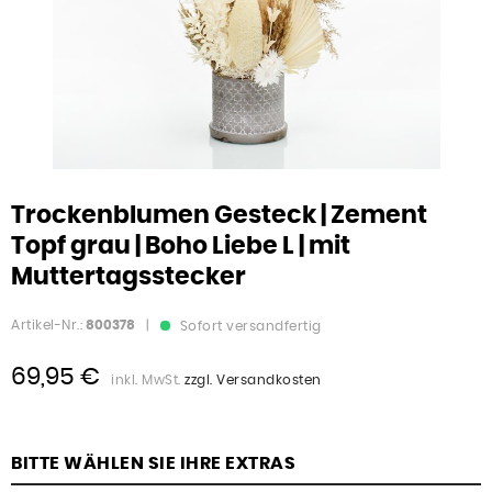
Trockenblumen Gesteck | Zement
Topf grau | Boho Liebe L | mit
Muttertagsstecker
Artikel-Nr.:
800378
|
Sofort versandfertig
69,95 €
inkl. MwSt.
zzgl. Versandkosten
BITTE WÄHLEN SIE IHRE EXTRAS