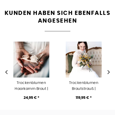
KUNDEN HABEN SICH EBENFALLS
ANGESEHEN
Trockenblumen
Trockenblumen
Haarkamm Braut |
Brautstrauß |
Trauzeugin |
Mediterrane | weiss-
24,95 € *
119,95 € *
Rosenzauber | weiss-
gelb-grün
ivory-pastell