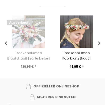
Ausverkauft
Trockenblumen
Trockenblumen
Brautstrauß | zarte Liebe |
Kopfkranz Braut |
weiss-rosa-pink
Trauzeugin | Zarte Liebe |
Z
139,95 € *
49,95 € *
weiss-rosa-pink-grün
OFFIZIELLER ONLINESHOP
SICHERES EINKAUFEN