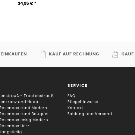
34,95 € *
 EINKAUFEN
KAUF AUF RECHNUNG
KAUF
SERVICE
enstrauß - Trockenstrauß
FAQ
menkranz und Hoop
Pflegehinweise
 Rosenbox rund Modern
Kontakt
 Rosenbox rund Bouquet
Zahlung und Versand
 Rosenbox eckig Modern
 Rosenbox Herz
 langstielig