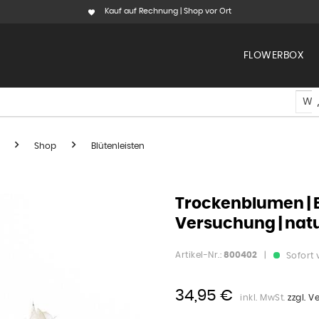
Kauf auf Rechnung | Shop vor Ort
FLOWERBOX
Shop
Blütenleisten
Trockenblumen | B
Versuchung | nat
Artikel-Nr.:
800402
|
Sofort 
34,95 €
inkl. MwSt.
zzgl. 