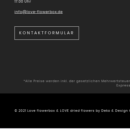
17.00 Uhr
info@love-flowerbox.de
KONTAKTFORMULAR
*Alle Preise werden inkl. der gesetzlichen Mehrwertsteu
Expres
© 2021 Love flowerbox & LOVE dried flowers by Deko & Desig