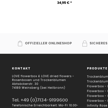
34,95 € *
OFFIZIELLER ONLINESHOP
SICHERES
KONTAKT
PRODUKTE
LOVE flowerbox & LOVE dried flowers -
Trockenblum
Rosenboxen und Trockenblumen
Trockenblu
Abtsäckerstr. 30
Flowerbox -
74189 Weinsberg (bei Heilbronn)
Flowerbox -
Flowerbox -
Tel. +49 (0)7134-9199600
Flowerbox -
Telefonische Erreichbarkeit: Mo-Fr 10.00-
Infinity Rose