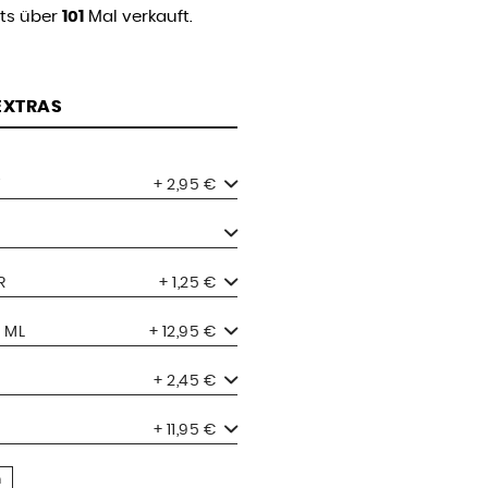
its über
101
Mal verkauft.
 EXTRAS
+ 2,95 €
R
+ 1,25 €
 ML
+ 12,95 €
+ 2,45 €
+ 11,95 €
n