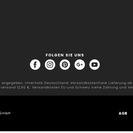
FOLGEN SIE UNS
er angegeben. Innerhalb Deutschland: Versandkostenfreie Lieferung a
sversand 12,90 €. Versandkosten EU und Schweiz siehe Zahlung und Ve
AGB
n GmbH