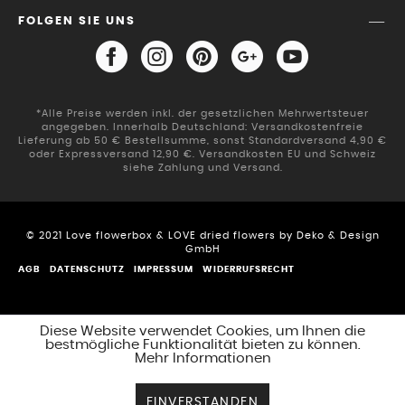
FOLGEN SIE UNS
*Alle Preise werden inkl. der gesetzlichen Mehrwertsteuer
angegeben. Innerhalb Deutschland: Versandkostenfreie
Lieferung ab 50 € Bestellsumme, sonst Standardversand 4,90 €
oder Expressversand 12,90 €. Versandkosten EU und Schweiz
siehe Zahlung und Versand.
© 2021 Love flowerbox & LOVE dried flowers by Deko & Design
GmbH
AGB
DATENSCHUTZ
IMPRESSUM
WIDERRUFSRECHT
Diese Website verwendet Cookies, um Ihnen die
bestmögliche Funktionalität bieten zu können.
Mehr Informationen
EINVERSTANDEN