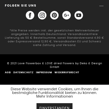
FOLGEN SIE UNS
*Alle Preise werden inkl. der gesetzlichen Mehrwertsteuer
angegeben. Innerhalb Deutschland: Versandkostenfreie
Lieferung ab 50 € Bestellsumme, sonst Standardversand 4,90 €
oder Expressversand 12,90 €. Versandkosten EU und Schweiz
siehe Zahlung und Versand.
© 2021 Love flowerbox & LOVE dried flowers by Deko & Design
GmbH
AGB
DATENSCHUTZ
IMPRESSUM
WIDERRUFSRECHT
Diese Website verwendet Cookies, um Ihnen die
bestmögliche Funktionalität bieten zu können.
Mehr Informationen
EINVERSTANDEN