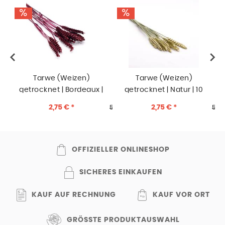
Tarwe (Weizen)
Tarwe (Weizen)
R
getrocknet | Bordeaux |
getrocknet | Natur | 10
10 Stiele
Stiele
2,75 € *
2,75 € *
5,50 € *
5,50
OFFIZIELLER ONLINESHOP
SICHERES EINKAUFEN
KAUF AUF RECHNUNG
KAUF VOR ORT
GRÖSSTE PRODUKTAUSWAHL