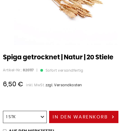
Spiga getrocknet | Natur | 20 Stiele
Artikel-Nr.:
820117
|
Sofort versandfertig
6,50 €
inkl. MwSt.
zzgl. Versandkosten
IN DEN
WARENKORB