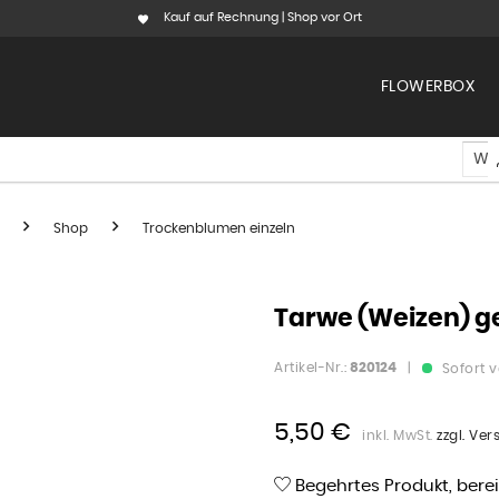
Kauf auf Rechnung | Shop vor Ort
FLOWERBOX
Shop
Trockenblumen einzeln
Tarwe (Weizen) get
Artikel-Nr.:
820124
|
Sofort v
5,50 €
inkl. MwSt.
zzgl. Ve
Begehrtes Produkt, bere