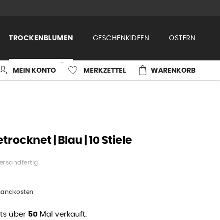
TROCKENBLUMEN
GESCHENKIDEEN
OSTERN
MEIN KONTO
MERKZETTEL
WARENKORB
rocknet | Blau | 10 Stiele
ersandfertig
rsandkosten
its über
50
Mal verkauft.