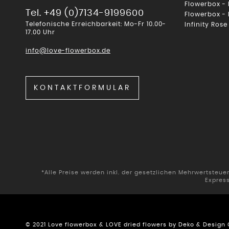
Flowerbox -
Tel. +49 (0)7134-9199600
Flowerbox -
Telefonische Erreichbarkeit: Mo-Fr 10.00-
Infinity Rose
17.00 Uhr
info@love-flowerbox.de
KONTAKTFORMULAR
*Alle Preise werden inkl. der gesetzlichen Mehrwertsteu
Expres
© 2021 Love flowerbox & LOVE dried flowers by Deko & Desig