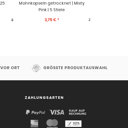
 25
Mohnkapseln getrocknet | Misty
Phalaris getroc
Pink | 5 Stiele
St
3,75 € *
9,9
6,50 € *
7,50 € *
 VOR ORT
GRÖSSTE PRODUKTAUSWAHL
ZAHLUNGSARTEN