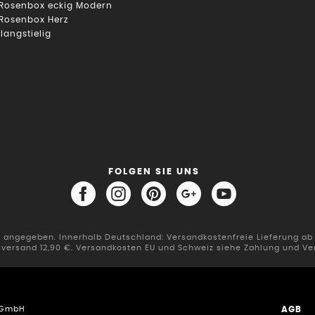
 Rosenbox eckig Modern
 Rosenbox Herz
 langstielig
FOLGEN SIE UNS
er angegeben. Innerhalb Deutschland: Versandkostenfreie Lieferung a
sversand 12,90 €. Versandkosten EU und Schweiz siehe Zahlung und Ve
AGB
n GmbH