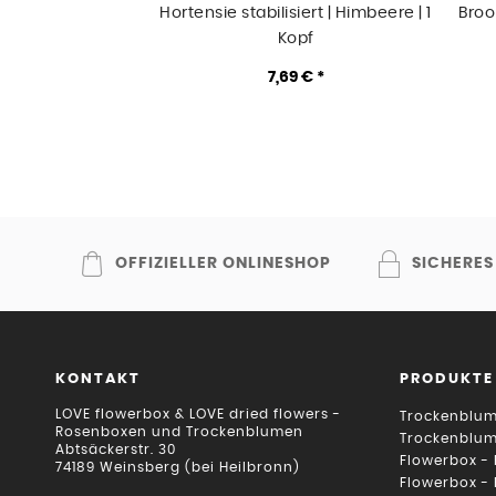
Hortensie stabilisiert | Himbeere | 1
Broo
Kopf
7,69 € *
OFFIZIELLER ONLINESHOP
SICHERES
KONTAKT
PRODUKTE
LOVE flowerbox & LOVE dried flowers -
Trockenblum
Rosenboxen und Trockenblumen
Trockenblu
Abtsäckerstr. 30
Flowerbox -
74189 Weinsberg (bei Heilbronn)
Flowerbox -