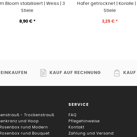
m Bloom stabilisiert | Weiss | 3
Hafer getrocknet | Koralle |
Stiele
Stiele
8,90 € *
3,25 € *
 EINKAUFEN
KAUF AUF RECHNUNG
KAUF
SERVICE
enstrauß - Trockenstrauß
FAQ
menkranz und Hoop
Pflegehinweise
 Rosenbox rund Modern
Kontakt
 Rosenbox rund Bouquet
Zahlung und Versand