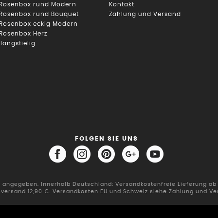
 Rosenbox rund Modern
Kontakt
 Rosenbox rund Bouquet
Zahlung und Versand
 Rosenbox eckig Modern
 Rosenbox Herz
 langstielig
FOLGEN SIE UNS
er angegeben. Innerhalb Deutschland: Versandkostenfreie Lieferung a
sversand 12,90 €. Versandkosten EU und Schweiz siehe Zahlung und Ve