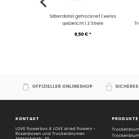
Silberdistel getrocknet | weiss
gebleicht | 3 Stiele
T
6,50 € *
OFFIZIELLER ONLINESHOP
SICHERES
KONTAKT
PRODUKTE
LOVE flowerbox & LOVE dried flowers -
Trockenblum
Rosenboxen und Trockenblumen
Trockenblu
Abtsäckerstr. 30