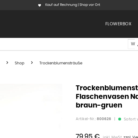
Kauf auf Rechnung | Shop vor Ort
FLOWERBOX
Shop
Trockenblumensträuße
Trockenblumenstr
Flaschenvasen Nat
braun-gruen
Artikel-Nr.:
800626
|
Sofort 
79,95 €
inkl. MwSt.
zzgl. V