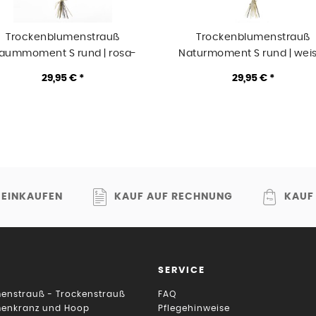
Trockenblumenstrauß
Trockenblumenstrauß
raummoment S rund | rosa-
Naturmoment S rund | wei
natur-weiss-gruen-pink
natur-grün
29,95 € *
29,95 € *
 EINKAUFEN
KAUF AUF RECHNUNG
KAUF
SERVICE
enstrauß - Trockenstrauß
FAQ
menkranz und Hoop
Pflegehinweise