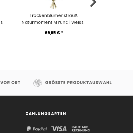
Trockenblumenstrauß
Trockenblumens
ss-
Naturmoment M rund | weiss-
mit Infinity 
natur-grün
Flasc
69,95 € *
49,9
 VOR ORT
GRÖSSTE PRODUKTAUSWAHL
ZAHLUNGSARTEN