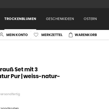
TROCKENBLUMEN
GESCHENKIDEEN
OSTERN
MEIN KONTO
MERKZETTEL
WARENKORB
auß Set mit 3
ur Pur | weiss-natur-
versandfertig
ersandkosten