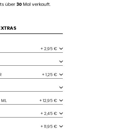
its über
30
Mal verkauft.
 EXTRAS
+ 2,95 €
R
+ 1,25 €
 ML
+ 12,95 €
+ 2,45 €
+ 11,95 €