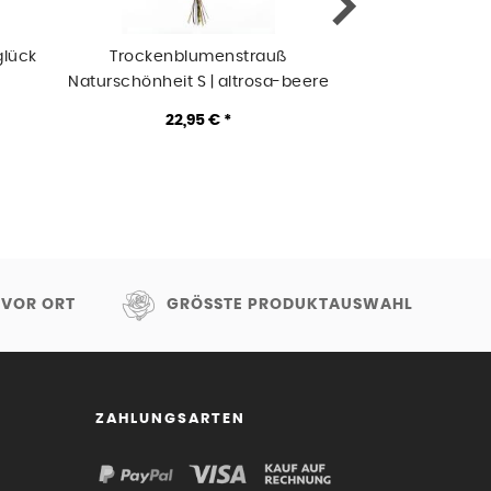
glück
Trockenblumenstrauß
Trockenblumen
Naturschönheit S | altrosa-beere
Eleganz S | we
22,95 € *
22,9
 VOR ORT
GRÖSSTE PRODUKTAUSWAHL
ZAHLUNGSARTEN