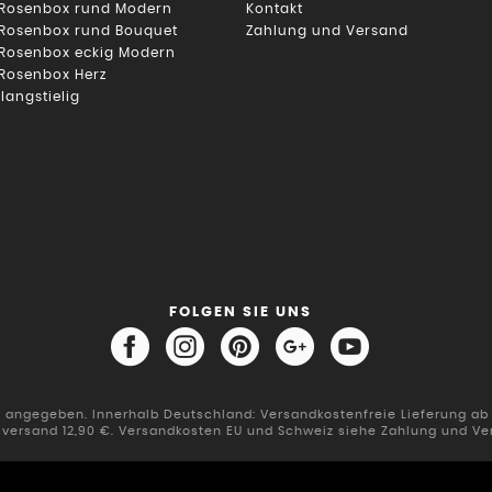
 Rosenbox rund Modern
Kontakt
 Rosenbox rund Bouquet
Zahlung und Versand
 Rosenbox eckig Modern
 Rosenbox Herz
 langstielig
FOLGEN SIE UNS
er angegeben. Innerhalb Deutschland: Versandkostenfreie Lieferung a
sversand 12,90 €. Versandkosten EU und Schweiz siehe Zahlung und Ve