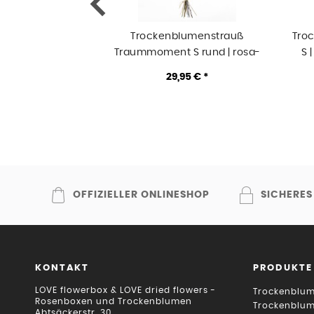
Trockenblumenstrauß
Tro
Traummoment S rund | rosa-
S 
natur-weiss-gruen-pink
29,95 € *
OFFIZIELLER ONLINESHOP
SICHERES
KONTAKT
PRODUKTE
LOVE flowerbox & LOVE dried flowers -
Trockenblum
Rosenboxen und Trockenblumen
Trockenblu
Abtsäckerstr. 30