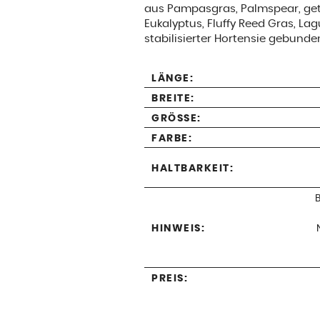
aus Pampasgras, Palmspear, get
Eukalyptus, Fluffy Reed Gras, La
stabilisierter Hortensie gebund
LÄNGE:
BREITE:
GRÖSSE:
FARBE:
HALTBARKEIT:
HINWEIS:
PREIS: