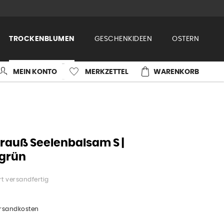
TROCKENBLUMEN
GESCHENKIDEEN
OSTERN
MEIN KONTO
MERKZETTEL
WARENKORB
auß Seelenbalsam S |
-grün
t versandfertig
ersandkosten