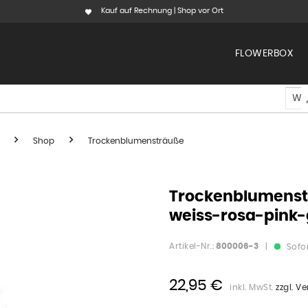
Kauf auf Rechnung | Shop vor Ort
FLOWERBOX
Shop
Trockenblumensträuße
Trockenblumenstr
weiss-rosa-pink
Artikel-Nr.:
800006-3
|
Sofor
22,95 €
inkl. MwSt.
zzgl. V