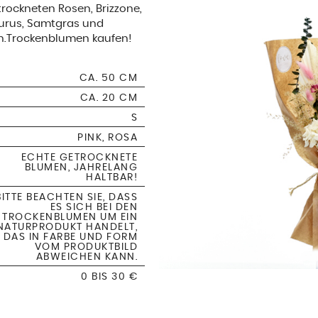
rockneten Rosen, Brizzone,
gurus, Samtgras und
en.Trockenblumen kaufen!
CA. 50 CM
CA. 20 CM
S
PINK, ROSA
ECHTE GETROCKNETE
BLUMEN, JAHRELANG
HALTBAR!
BITTE BEACHTEN SIE, DASS
ES SICH BEI DEN
TROCKENBLUMEN UM EIN
NATURPRODUKT HANDELT,
DAS IN FARBE UND FORM
VOM PRODUKTBILD
ABWEICHEN KANN.
0 BIS 30 €