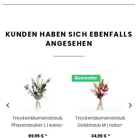
KUNDEN HABEN SICH EBENFALLS
ANGESEHEN
Bestseller
Trockenblumenstrauß
Trockenblumenstrauß
Pfauenzauber L | weiss-
Goldstaub M | natur-
N
natur-grün
burgund-gold
69,95 € *
34,95 € *