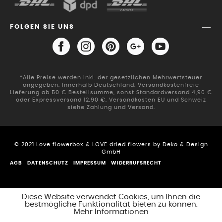
FOLGEN SIE UNS
*Alle Preise werden inkl. der gesetzlichen Mehrwertsteuer
angegeben. Innerhalb Deutschland: Versandkostenfreie
Lieferung ab 50 € Bestellsumme, sonst Standardversand 4,90 €
oder Expressversand 12,90 €. Versandkosten EU und Schweiz
siehe Zahlung und Versand.
© 2021 Love flowerbox & LOVE dried flowers by Deko & Design
GmbH
AGB
DATENSCHUTZ
IMPRESSUM
WIDERRUFSRECHT
Diese Website verwendet Cookies, um Ihnen die
bestmögliche Funktionalität bieten zu können.
Mehr Informationen