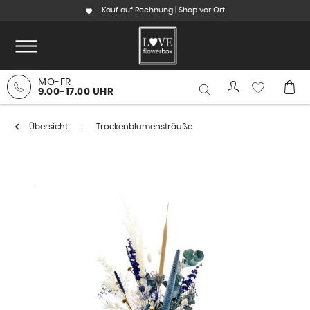
Kauf auf Rechnung | Shop vor Ort
MO-FR
9.00-17.00 UHR
Übersicht
Trockenblumensträuße