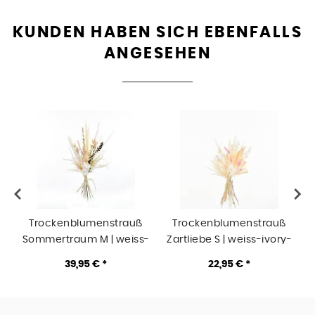
KUNDEN HABEN SICH EBENFALLS
ANGESEHEN
Trockenblumenstrauß
Trockenblumenstrauß
Sommertraum M | weiss-
Zartliebe S | weiss-ivory-
B
rosa-grün
natur-rosa
39,95 € *
22,95 € *