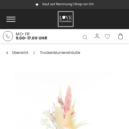
Kauf auf Rechnung | Shop vor Ort
MO-FR
9.00-17.00 UHR
Übersicht
Trockenblumensträuße