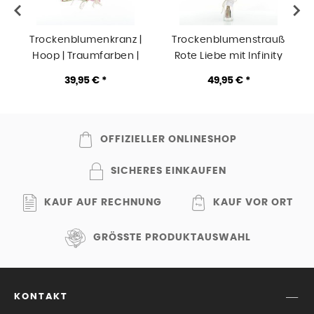
Trockenblumenkranz |
Trockenblumenstrauß
Hoop | Traumfarben |
Rote Liebe mit Infinity
gold 18 cm |
Rose rot | mit
39,95 € *
49,95 € *
Trockenblumen rosa,
Flaschenvase
weiß, natur, pink
OFFIZIELLER ONLINESHOP
SICHERES EINKAUFEN
KAUF AUF RECHNUNG
KAUF VOR ORT
GRÖSSTE PRODUKTAUSWAHL
KONTAKT