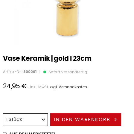
Vase Keramik | gold I 23cm
Artikel-Nr.:
800061
|
Sofort versandfertig
24,95 €
inkl. MwSt.
zzgl. Versandkosten
IN DEN
WARENKORB