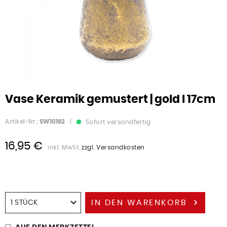
Vase Keramik gemustert | gold I 17cm
Artikel-Nr.:
SW10192
|
Sofort versandfertig
16,95 €
inkl. MwSt.
zzgl. Versandkosten
IN DEN
WARENKORB