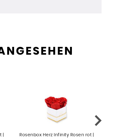
 ANGESEHEN
 |
Rosenbox Herz Infinity Rosen rot |
Rosenstrauß | B