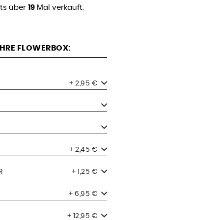
its über
19
Mal verkauft.
 IHRE FLOWERBOX:
+ 2,95 €
+ 2,45 €
R
+ 1,25 €
+ 6,95 €
+ 12,95 €