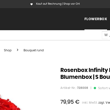
Kauf auf Rechnung | Shop vor Ort
FLOWERBOX
Shop
Bouquet rund
Rosenbox Infinity 
Blumenbox | S Bo
Artikel-Nr.:
728008
|
Sofort 
79,95 €
inkl. MwSt.
zzgl. V