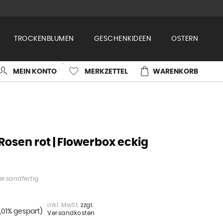
TROCKENBLUMEN
GESCHENKIDEEN
OSTERN
MEIN KONTO
MERKZETTEL
WARENKORB
Rosen rot | Flowerbox eckig
ersandfertig
inkl. MwSt.
zzgl.
,01% gespart)
Versandkosten