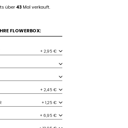
its über
43
Mal verkauft.
 IHRE FLOWERBOX:
+ 2,95 €
+ 2,45 €
R
+ 1,25 €
+ 6,95 €