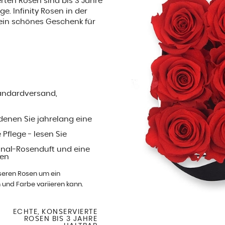
ierten Rosen sind bis 3 Jahre
e. Infinity Rosen in der
ein schönes Geschenk für
Standardversand,
denen Sie jahrelang eine
 Pflege - lesen Sie
inal-Rosenduft und eine
len
nseren Rosen um ein
 und Farbe variieren kann.
ECHTE, KONSERVIERTE
ROSEN BIS 3 JAHRE