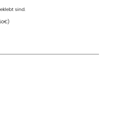
klebt sind.
50€)