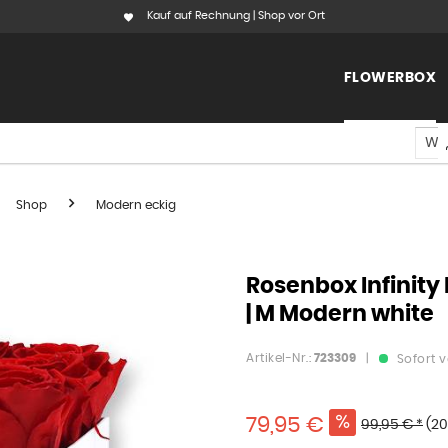
Kauf auf Rechnung | Shop vor Ort
FLOWERBOX
Shop
Modern eckig
Rosenbox Infinity 
| M Modern white
Artikel-Nr.:
723309
|
Sofort v
79,95 €
99,95 € *
(20