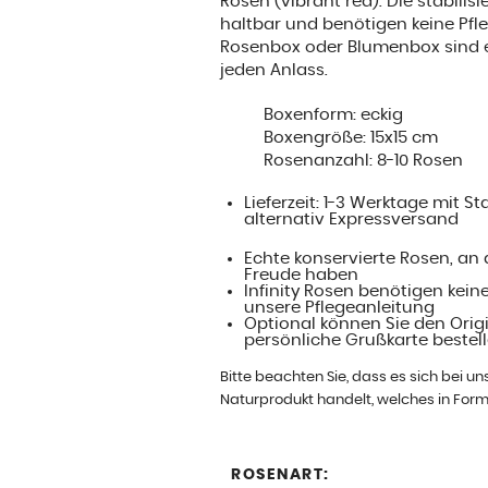
Rosen (vibrant red). Die stabilis
haltbar und benötigen keine Pfleg
Rosenbox oder Blumenbox sind 
jeden Anlass.
Boxenform: eckig
Boxengröße: 15x15 cm
Rosenanzahl: 8-10 Rosen
Lieferzeit: 1-3 Werktage mit 
alternativ Expressversand
Echte konservierte Rosen, an 
Freude haben
Infinity Rosen benötigen keine
unsere Pflegeanleitung
Optional können Sie den Orig
persönliche Grußkarte bestel
Bitte beachten Sie, dass es sich bei u
Naturprodukt handelt, welches in Form
ROSENART: