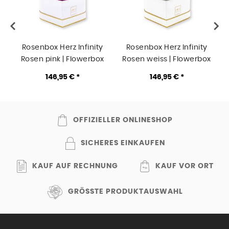
Rosenbox Herz Infinity
Rosenbox Herz Infinity
Rosen pink | Flowerbox
Rosen weiss | Flowerbox
B
Herzbox | M white gold
Herzbox | M white gold
146,95 € *
146,95 € *
OFFIZIELLER ONLINESHOP
SICHERES EINKAUFEN
KAUF AUF RECHNUNG
KAUF VOR ORT
GRÖSSTE PRODUKTAUSWAHL