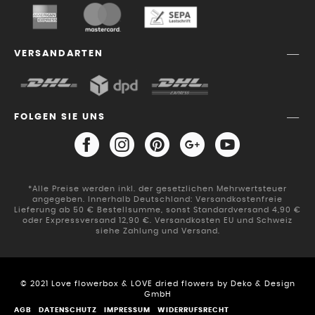
VERSANDARTEN
FOLGEN SIE UNS
*Alle Preise werden inkl. der gesetzlichen Mehrwertsteuer
angegeben. Innerhalb Deutschland: Versandkostenfreie
Lieferung ab 50 € Bestellsumme, sonst Standardversand 4,90 €
oder Expressversand 12,90 €. Versandkosten EU und Schweiz
siehe Zahlung und Versand.
© 2021 Love flowerbox & LOVE dried flowers by Deko & Design
GmbH
AGB
DATENSCHUTZ
IMPRESSUM
WIDERRUFSRECHT