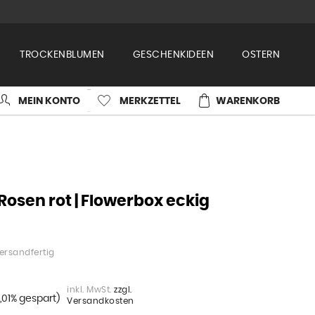
TROCKENBLUMEN
GESCHENKIDEEN
OSTERN
MEIN KONTO
MERKZETTEL
WARENKORB
Rosen rot | Flowerbox eckig
ersandfertig
inkl. MwSt.
zzgl.
,01% gespart)
Versandkosten