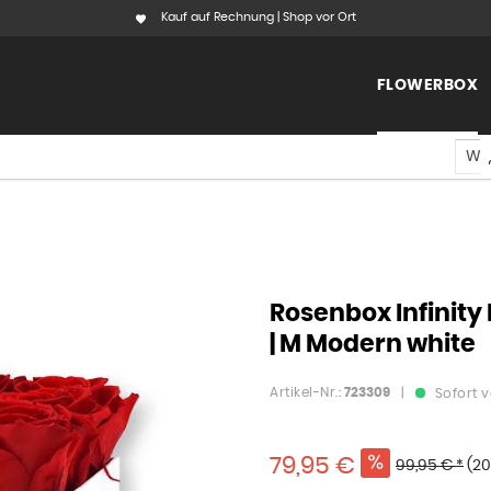
Kauf auf Rechnung | Shop vor Ort
FLOWERBOX
Rosenbox Infinity 
| M Modern white
Artikel-Nr.:
723309
|
Sofort v
79,95 €
99,95 € *
(20