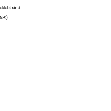
klebt sind.
50€)