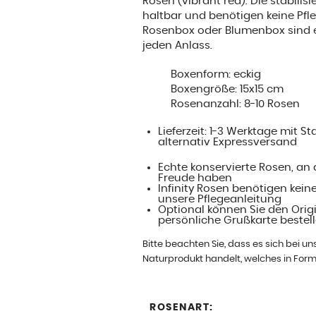
Rosen (vibrant red). Die stabilis
haltbar und benötigen keine Pfleg
Rosenbox oder Blumenbox sind 
jeden Anlass.
Boxenform: eckig
Boxengröße: 15x15 cm
Rosenanzahl: 8-10 Rosen
Lieferzeit: 1-3 Werktage mit 
alternativ Expressversand
Echte konservierte Rosen, an 
Freude haben
Infinity Rosen benötigen keine
unsere Pflegeanleitung
Optional können Sie den Orig
persönliche Grußkarte bestel
Bitte beachten Sie, dass es sich bei u
Naturprodukt handelt, welches in Form
ROSENART: