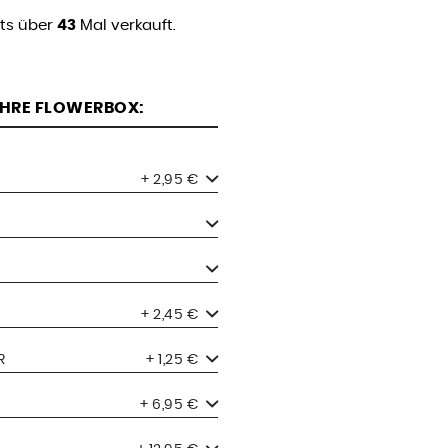
its über
43
Mal verkauft.
 IHRE FLOWERBOX:
+ 2,95 €
+ 2,45 €
R
+ 1,25 €
+ 6,95 €