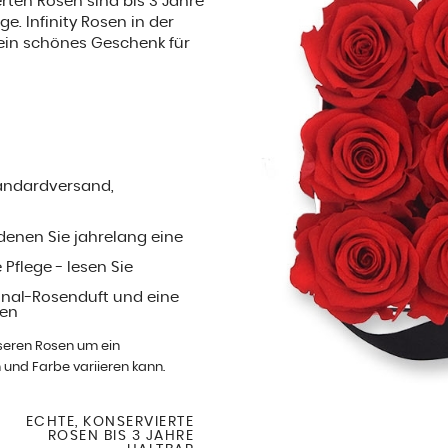
ierten Rosen sind bis 3 Jahre
e. Infinity Rosen in der
ein schönes Geschenk für
Standardversand,
denen Sie jahrelang eine
 Pflege - lesen Sie
inal-Rosenduft und eine
len
nseren Rosen um ein
 und Farbe variieren kann.
ECHTE, KONSERVIERTE
ROSEN BIS 3 JAHRE