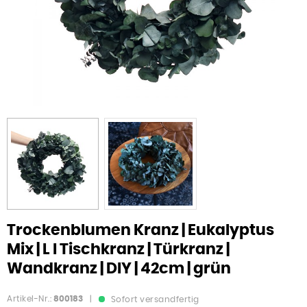
Trockenblumen Kranz | Eukalyptus
Mix | L I Tischkranz | Türkranz |
Wandkranz | DIY | 42cm | grün
Artikel-Nr.:
800183
|
Sofort versandfertig