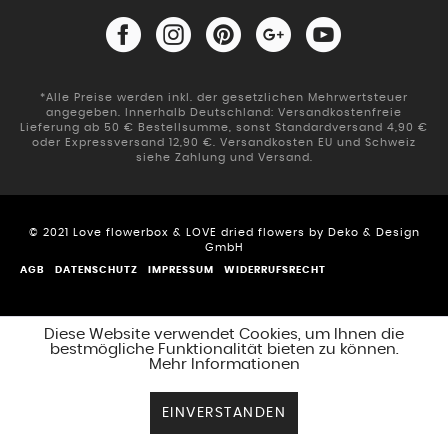
*Alle Preise werden inkl. der gesetzlichen Mehrwertsteuer
angegeben. Innerhalb Deutschland: Versandkostenfreie
Lieferung ab 50 € Bestellsumme, sonst Standardversand 4,90 €
oder Expressversand 12,90 €. Versandkosten EU und Schweiz
siehe Zahlung und Versand.
© 2021 Love flowerbox & LOVE dried flowers by Deko & Design
GmbH
AGB
DATENSCHUTZ
IMPRESSUM
WIDERRUFSRECHT
Diese Website verwendet Cookies, um Ihnen die
bestmögliche Funktionalität bieten zu können.
Mehr Informationen
EINVERSTANDEN