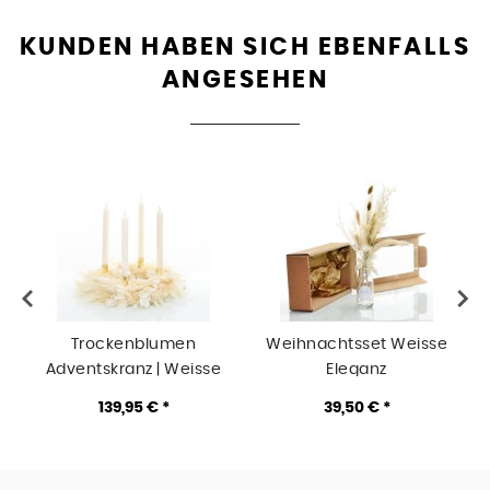
KUNDEN HABEN SICH EBENFALLS
ANGESEHEN
Trockenblumen
Weihnachtsset Weisse
Adventskranz | Weisse
Eleganz
N
Eleganz | Stabkerzen |
139,95 € *
39,50 € *
35cm | weiss-ivory-
creme-gold