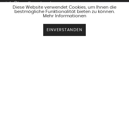
info@love-flowerbox.de
Diese Website verwendet Cookies, um Ihnen die
bestmögliche Funktionalität bieten zu können.
Mehr Informationen
KONTAKTFORMULAR
EINVERSTANDEN
PRODUKTE
SERVICE
ZAHLUNGSARTEN
VERSANDARTEN