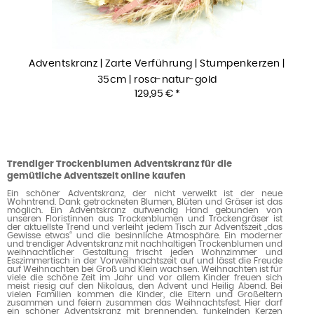
Adventskranz | Zarte Verführung | Stumpenkerzen |
35cm | rosa-natur-gold
129,95 € *
Trendiger Trockenblumen Adventskranz für die
gemütliche Adventszeit online kaufen
Ein schöner Adventskranz, der nicht verwelkt ist der neue
Wohntrend. Dank getrockneten Blumen, Blüten und Gräser ist das
möglich. Ein Adventskranz aufwendig Hand gebunden von
unseren Floristinnen aus Trockenblumen und Trockengräser ist
der aktuellste Trend und verleiht jedem Tisch zur Adventszeit „das
Gewisse etwas“ und die besinnliche Atmosphäre. Ein moderner
und trendiger Adventskranz mit nachhaltigen Trockenblumen und
weihnachtlicher Gestaltung frischt jeden Wohnzimmer und
Esszimmertisch in der Vorweihnachtszeit auf und lässt die Freude
auf Weihnachten bei Groß und Klein wachsen. Weihnachten ist für
viele die schöne Zeit im Jahr und vor allem Kinder freuen sich
meist riesig auf den Nikolaus, den Advent und Heilig Abend. Bei
vielen Familien kommen die Kinder, die Eltern und Großeltern
zusammen und feiern zusammen das Weihnachtsfest. Hier darf
ein schöner Adventskranz mit brennenden, funkelnden Kerzen