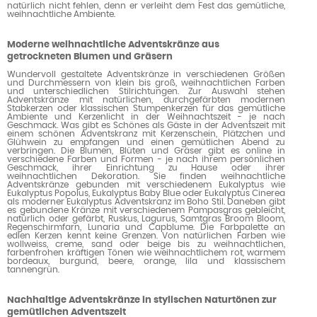
natürlich nicht fehlen, denn er verleiht dem Fest das gemütliche,
weihnachtliche Ambiente.
Moderne weihnachtliche Adventskränze aus
getrockneten Blumen und Gräsern
Wundervoll gestaltete Adventskränze in verschiedenen Größen
und Durchmessern von klein bis groß, weihnachtlichen Farben
und unterschiedlichen Stilrichtungen. Zur Auswahl stehen
Adventskränze mit natürlichen, durchgefärbten modernen
Stabkerzen oder klassischen Stumpenkerzen für das gemütliche
Ambiente und Kerzenlicht in der Weihnachtszeit - je nach
Geschmack. Was gibt es Schönes als Gäste in der Adventszeit mit
einem schönen Adventskranz mit Kerzenschein, Plätzchen und
Glühwein zu empfangen und einen gemütlichen Abend zu
verbringen. Die Blumen, Blüten und Gräser gibt es online in
verschiedene Farben und Formen - je nach ihrem persönlichen
Geschmack, ihrer Einrichtung zu Hause oder ihrer
weihnachtlichen Dekoration. Sie finden weihnachtliche
Adventskränze gebunden mit verschiedenem Eukalyptus wie
Eukalyptus Popolus, Eukalyptus Baby Blue oder Eukalyptus Cinerea
als moderner Eukalyptus Adventskranz im Boho Stil. Daneben gibt
es gebundene Kränze mit verschiedenem Pampasgras gebleicht,
natürlich oder gefärbt, Ruskus, Lagurus, Samtgras Broom Bloom,
Regenschirmfarn, Lunaria und Capblume. Die Farbpalette an
edlen Kerzen kennt keine Grenzen. Von natürlichen Farben wie
wollweiss, creme, sand oder beige bis zu weihnachtlichen,
farbenfrohen kräftigen Tönen wie weihnachtlichem rot, warmem
bordeaux, burgund, beere, orange, lila und klassischem
tannengrün.
Nachhaltige Adventskränze in stylischen Naturtönen zur
gemütlichen Adventszeit