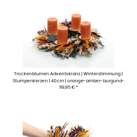
Trockenblumen Adventskranz | Winterstimmung |
Stumpenkerzen | 40cm | orange-amber-burgund-
119,95 € *
natur-grün