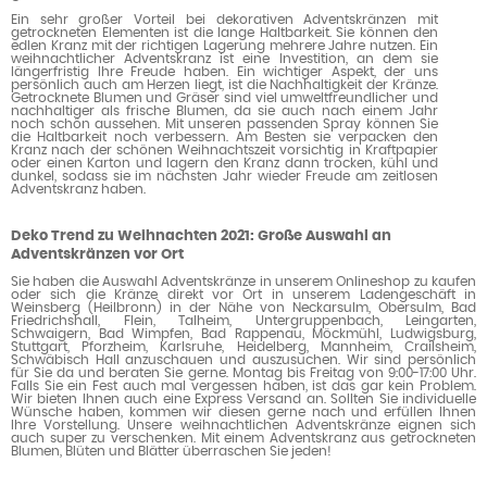
Ein sehr großer Vorteil bei dekorativen Adventskränzen mit
getrockneten Elementen ist die lange Haltbarkeit. Sie können den
edlen Kranz mit der richtigen Lagerung mehrere Jahre nutzen. Ein
weihnachtlicher Adventskranz ist eine Investition, an dem sie
längerfristig Ihre Freude haben. Ein wichtiger Aspekt, der uns
persönlich auch am Herzen liegt, ist die Nachhaltigkeit der Kränze.
Getrocknete Blumen und Gräser sind viel umweltfreundlicher und
nachhaltiger als frische Blumen, da sie auch nach einem Jahr
noch schön aussehen. Mit unseren passenden Spray können Sie
die Haltbarkeit noch verbessern. Am Besten sie verpacken den
Kranz nach der schönen Weihnachtszeit vorsichtig in Kraftpapier
oder einen Karton und lagern den Kranz dann trocken, kühl und
dunkel, sodass sie im nächsten Jahr wieder Freude am zeitlosen
Adventskranz haben.
Deko Trend zu Weihnachten 2021: Große Auswahl an
Adventskränzen vor Ort
Sie haben die Auswahl Adventskränze in unserem Onlineshop zu kaufen
oder sich die Kränze direkt vor Ort in unserem Ladengeschäft in
Weinsberg (Heilbronn) in der Nähe von Neckarsulm, Obersulm, Bad
Friedrichshall, Flein, Talheim, Untergruppenbach, Leingarten,
Schwaigern, Bad Wimpfen, Bad Rappenau, Möckmühl, Ludwigsburg,
Stuttgart, Pforzheim, Karlsruhe, Heidelberg, Mannheim, Crailsheim,
Schwäbisch Hall anzuschauen und auszusuchen. Wir sind persönlich
für Sie da und beraten Sie gerne. Montag bis Freitag von 9:00-17:00 Uhr.
Falls Sie ein Fest auch mal vergessen haben, ist das gar kein Problem.
Wir bieten Ihnen auch eine Express Versand an. Sollten Sie individuelle
Wünsche haben, kommen wir diesen gerne nach und erfüllen Ihnen
Ihre Vorstellung. Unsere weihnachtlichen Adventskränze eignen sich
auch super zu verschenken. Mit einem Adventskranz aus getrockneten
Blumen, Blüten und Blätter überraschen Sie jeden!