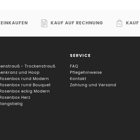
 EINKAUFEN
KAUF AUF RECHNUNG
KAUF
SERVICE
enstrauß - Trockenstrauß
FAQ
menkranz und Hoop
Pflegehinweise
 Rosenbox rund Modern
Kontakt
 Rosenbox rund Bouquet
Zahlung und Versand
 Rosenbox eckig Modern
 Rosenbox Herz
 langstielig