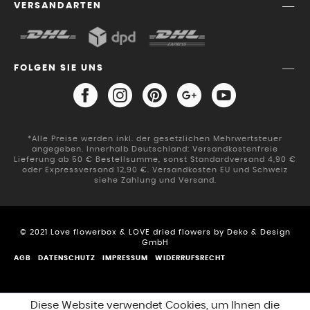
VERSANDARTEN
FOLGEN SIE UNS
*Alle Preise werden inkl. der gesetzlichen Mehrwertsteuer
angegeben. Innerhalb Deutschland: Versandkostenfreie
Lieferung ab 50 € Bestellsumme, sonst Standardversand 4,90 €
oder Expressversand 12,90 €. Versandkosten EU und Schweiz
siehe Zahlung und Versand.
© 2021 Love flowerbox & LOVE dried flowers by Deko & Design
GmbH
AGB
DATENSCHUTZ
IMPRESSUM
WIDERRUFSRECHT
Diese Website verwendet Cookies, um Ihnen die