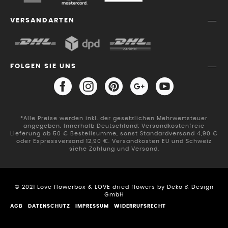
VERSANDARTEN
FOLGEN SIE UNS
*Alle Preise werden inkl. der gesetzlichen Mehrwertsteuer
angegeben. Innerhalb Deutschland: Versandkostenfreie
Lieferung ab 50 € Bestellsumme, sonst Standardversand 4,90 €
oder Expressversand 12,90 €. Versandkosten EU und Schweiz
siehe Zahlung und Versand.
© 2021 Love flowerbox & LOVE dried flowers by Deko & Design
GmbH
AGB
DATENSCHUTZ
IMPRESSUM
WIDERRUFSRECHT