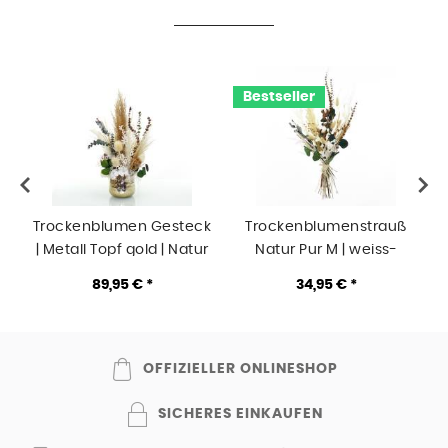
Bestseller
Trockenblumen Gesteck
Trockenblumenstrauß
| Metall Topf gold | Natur
Natur Pur M | weiss-
Pur M | weiss-natur-
natur-grün-braun
89,95 € *
34,95 € *
grün-braun
OFFIZIELLER ONLINESHOP
SICHERES EINKAUFEN