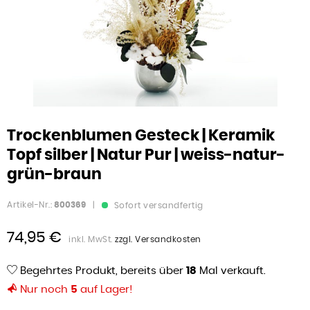
Trockenblumen Gesteck | Keramik
Topf silber | Natur Pur | weiss-natur-
grün-braun
Artikel-Nr.:
800369
|
Sofort versandfertig
74,95 €
inkl. MwSt.
zzgl. Versandkosten
Begehrtes Produkt, bereits über
18
Mal verkauft.
Nur noch
5
auf Lager!