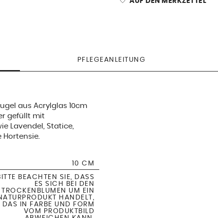
AUF DEN MERKZETTEL
PFLEGEANLEITUNG
ugel aus Acrylglas 10cm
r gefüllt mit
e Lavendel, Statice,
e Hortensie.
10 CM
BITTE BEACHTEN SIE, DASS
ES SICH BEI DEN
TROCKENBLUMEN UM EIN
NATURPRODUKT HANDELT,
DAS IN FARBE UND FORM
VOM PRODUKTBILD
ABWEICHEN KANN.