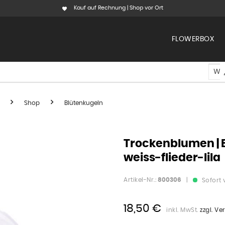
Kauf auf Rechnung | Shop vor Ort
FLOWERBOX
Shop
Blütenkugeln
Trockenblumen | B
weiss-flieder-lila
Artikel-Nr.:
800306
|
Sofort 
18,50 €
inkl. MwSt.
zzgl. V