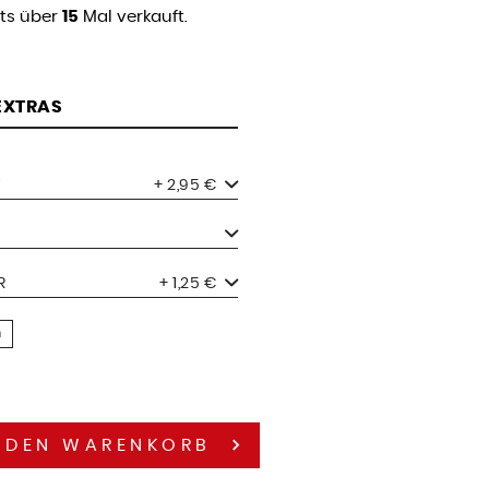
its über
15
Mal verkauft.
 EXTRAS
+ 2,95 €
R
+ 1,25 €
n
 DEN
WARENKORB