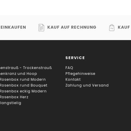
 EINKAUFEN
KAUF AUF RECHNUNG
KAUF
SERVICE
enstrauß - Trockenstrauß
FAQ
menkranz und Hoop
Pflegehinweise
 Rosenbox rund Modern
Kontakt
 Rosenbox rund Bouquet
Zahlung und Versand
 Rosenbox eckig Modern
 Rosenbox Herz
 langstielig