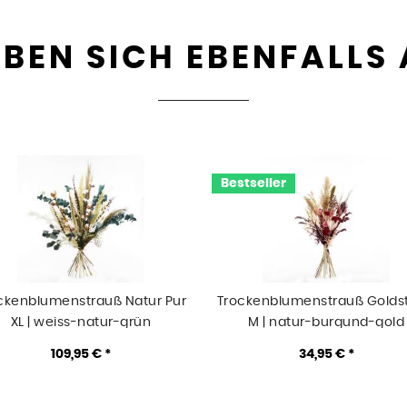
BEN SICH EBENFALLS
Bestseller
ckenblumenstrauß Natur Pur
Trockenblumenstrauß Golds
XL | weiss-natur-grün
M | natur-burgund-gold
109,95 € *
34,95 € *