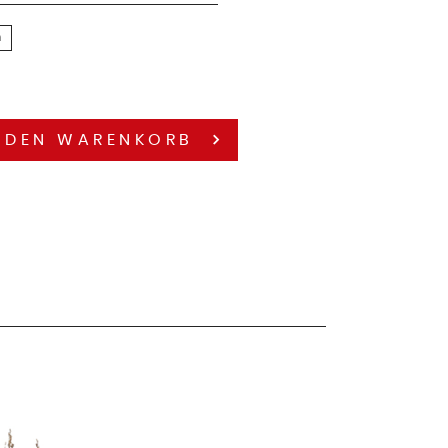
n
 DEN
WARENKORB