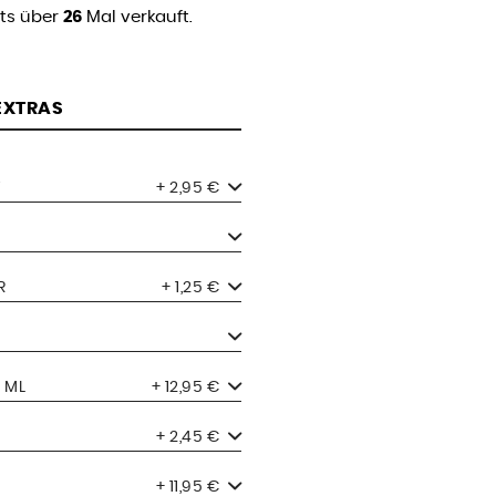
its über
26
Mal verkauft.
 EXTRAS
+ 2,95 €
R
+ 1,25 €
 ML
+ 12,95 €
+ 2,45 €
+ 11,95 €