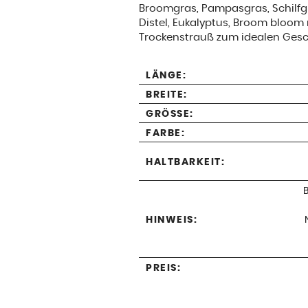
Broomgras, Pampasgras, Schilfgra
Distel, Eukalyptus, Broom bloo
Trockenstrauß zum idealen Gesc
LÄNGE:
BREITE:
GRÖSSE:
FARBE:
HALTBARKEIT:
HINWEIS:
PREIS: