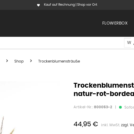
Kauf auf Rechnung | Shop vor Ort
FLOWERBOX
Shop
Trockenblumensträuße
Trockenblumenstr
natur-rot-borde
Artikel-Nr.:
800053-2
|
Sofor
44,95 €
inkl. MwSt.
zzgl. 