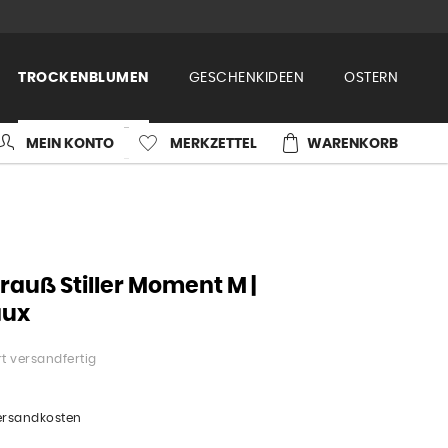
TROCKENBLUMEN
GESCHENKIDEEN
OSTERN
MEIN KONTO
MERKZETTEL
WARENKORB
auß Stiller Moment M |
aux
t versandfertig
Versandkosten