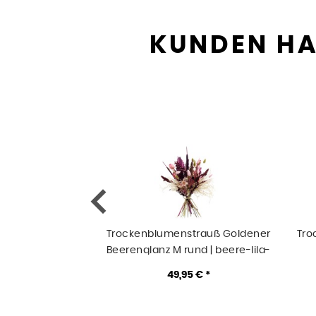
KUNDEN HA
Trockenblumenstrauß Goldener
Tro
Beerenglanz M rund | beere-lila-
gold
49,95 € *