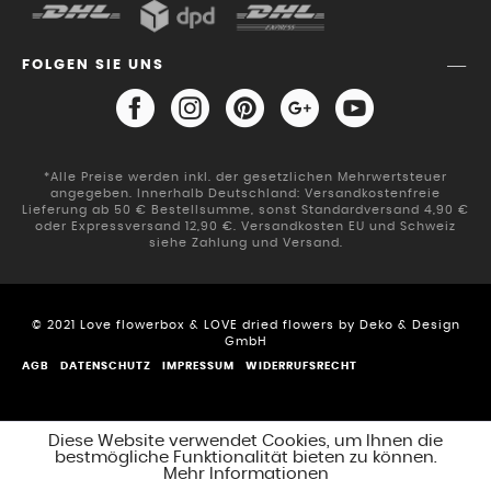
FOLGEN SIE UNS
*Alle Preise werden inkl. der gesetzlichen Mehrwertsteuer
angegeben. Innerhalb Deutschland: Versandkostenfreie
Lieferung ab 50 € Bestellsumme, sonst Standardversand 4,90 €
oder Expressversand 12,90 €. Versandkosten EU und Schweiz
siehe Zahlung und Versand.
© 2021 Love flowerbox & LOVE dried flowers by Deko & Design
GmbH
AGB
DATENSCHUTZ
IMPRESSUM
WIDERRUFSRECHT
Diese Website verwendet Cookies, um Ihnen die
bestmögliche Funktionalität bieten zu können.
Mehr Informationen