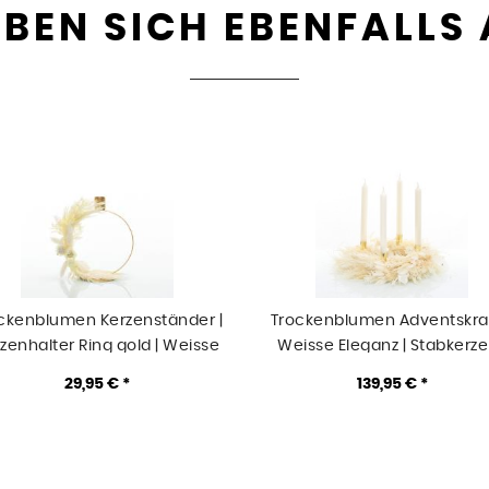
BEN SICH EBENFALLS
ckenblumen Kerzenständer |
Trockenblumen Adventskran
zenhalter Ring gold | Weisse
Weisse Eleganz | Stabkerze
Eleganz | weiss
35cm | weiss-ivory-creme-
29,95 € *
139,95 € *