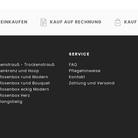
 EINKAUFEN
KAUF AUF RECHNUNG
KAUF
SERVICE
enstrauß - Trockenstrauß
FAQ
menkranz und Hoop
Pflegehinweise
 Rosenbox rund Modern
Kontakt
 Rosenbox rund Bouquet
Zahlung und Versand
 Rosenbox eckig Modern
 Rosenbox Herz
 langstielig