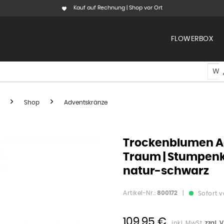
Kauf auf Rechnung | Shop vor Ort
FLOWERBOX
Shop
Adventskränze
Trockenblumen Ad
Traum | Stumpenke
natur-schwarz
Artikel-Nr.:
800172
|
Sofort v
109,95 €
inkl. MwSt.
zzgl.