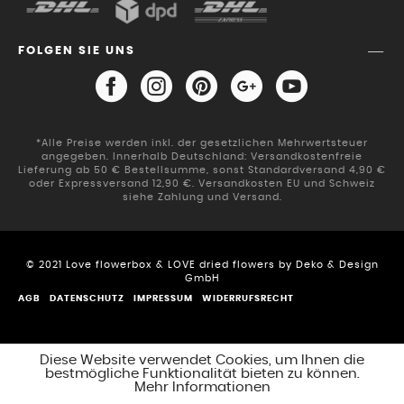
FOLGEN SIE UNS
*Alle Preise werden inkl. der gesetzlichen Mehrwertsteuer
angegeben. Innerhalb Deutschland: Versandkostenfreie
Lieferung ab 50 € Bestellsumme, sonst Standardversand 4,90 €
oder Expressversand 12,90 €. Versandkosten EU und Schweiz
siehe Zahlung und Versand.
© 2021 Love flowerbox & LOVE dried flowers by Deko & Design
GmbH
AGB
DATENSCHUTZ
IMPRESSUM
WIDERRUFSRECHT
Diese Website verwendet Cookies, um Ihnen die
bestmögliche Funktionalität bieten zu können.
Mehr Informationen