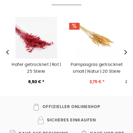
Hafer getrocknet | Rot |
Pampasgras getrocknet
25 Stiele
small | Natur | 20 Stiele
6,50 € *
3,75 € *
7,50
OFFIZIELLER ONLINESHOP
SICHERES EINKAUFEN