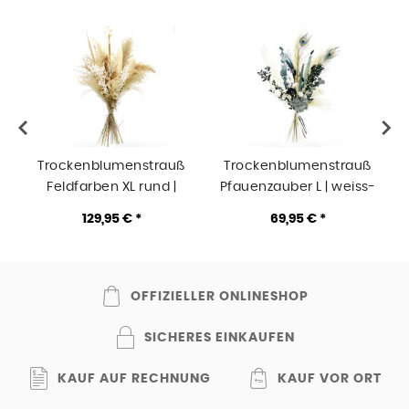
Trockenblumenstrauß
Trockenblumenstrauß
Feldfarben XL rund |
Pfauenzauber L | weiss-
weiss-natur-braun
natur-grün
129,95 € *
69,95 € *
OFFIZIELLER ONLINESHOP
SICHERES EINKAUFEN
KAUF AUF RECHNUNG
KAUF VOR ORT