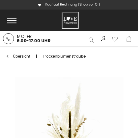
Kauf auf Rechnung | Shop vor Ort
MO-FR
9.00-17.00 UHR
Übersicht
Trockenblumensträuße