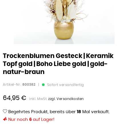
Trockenblumen Gesteck | Keramik
Topf gold | Boho Liebe gold | gold-
natur-braun
Artikel-Nr.:
800382
|
Sofort versandfertig
64,95 €
inkl. MwSt.
zzgl. Versandkosten
Begehrtes Produkt, bereits über
18
Mal verkauft.
Nur noch
6
auf Lager!