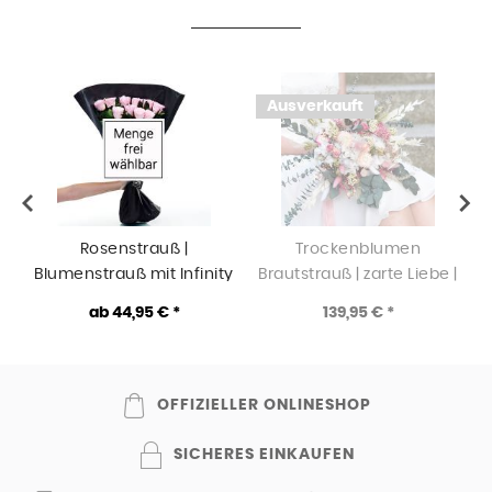
Ausverkauft
Rosenstrauß |
Trockenblumen
Blumenstrauß mit Infinity
Brautstrauß | zarte Liebe |
Rosen | Anzahl frei
weiss-rosa-pink
ab 44,95 € *
139,95 € *
wählbar | Rosa
OFFIZIELLER ONLINESHOP
SICHERES EINKAUFEN