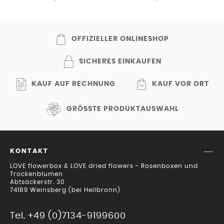
grün-braun
OFFIZIELLER ONLINESHOP
SICHERES EINKAUFEN
KAUF AUF RECHNUNG
KAUF VOR ORT
GRÖSSTE PRODUKTAUSWAHL
KONTAKT
LOVE flowerbox & LOVE dried flowers - Rosenboxen und
Trockenblumen
Abtsäckerstr. 30
74189 Weinsberg (bei Heilbronn)
Tel. +49 (0)7134-9199600