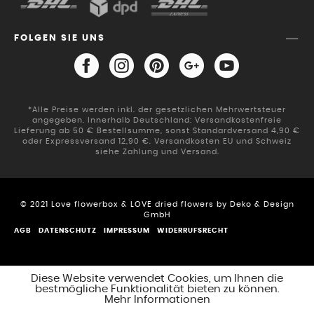
FOLGEN SIE UNS
*Alle Preise werden inkl. der gesetzlichen Mehrwertsteuer
angegeben. Innerhalb Deutschland: Versandkostenfreie
Lieferung ab 50 € Bestellsumme, sonst Standardversand 4,90 €
oder Expressversand 12,90 €. Versandkosten EU und Schweiz
siehe Zahlung und Versand.
© 2021 Love flowerbox & LOVE dried flowers by Deko & Design
GmbH
AGB
DATENSCHUTZ
IMPRESSUM
WIDERRUFSRECHT
Diese Website verwendet Cookies, um Ihnen die
bestmögliche Funktionalität bieten zu können.
Mehr Informationen