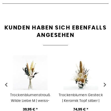
KUNDEN HABEN SICH EBENFALLS
ANGESEHEN
Trockenblumenstrauß
Trockenblumen Gesteck
Wilde Liebe M | weiss-
| Keramik Topf silber |
natur-grün-braun
Natur Pur | weiss-natur-
39,95 € *
74,95 € *