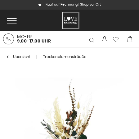
Kauf auf Rechnung | Shop vor Ort
MO-FR
9.00-17.00 UHR
Übersicht
Trockenblumensträuße