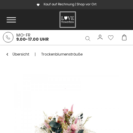
Kauf auf Rechnung | Shop vor Ort
MO-FR
9.00-17.00 UHR
Übersicht
Trockenblumensträuße