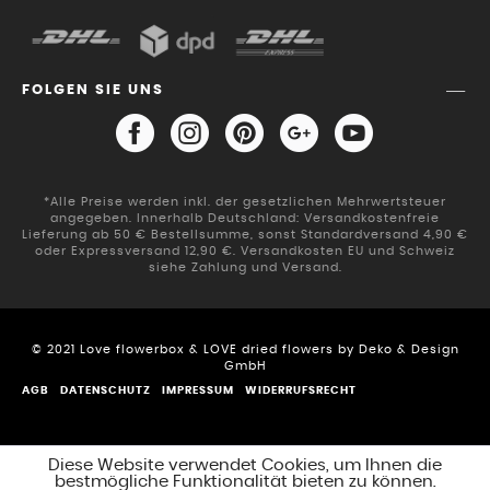
FOLGEN SIE UNS
*Alle Preise werden inkl. der gesetzlichen Mehrwertsteuer
angegeben. Innerhalb Deutschland: Versandkostenfreie
Lieferung ab 50 € Bestellsumme, sonst Standardversand 4,90 €
oder Expressversand 12,90 €. Versandkosten EU und Schweiz
siehe Zahlung und Versand.
© 2021 Love flowerbox & LOVE dried flowers by Deko & Design
GmbH
AGB
DATENSCHUTZ
IMPRESSUM
WIDERRUFSRECHT
Diese Website verwendet Cookies, um Ihnen die
bestmögliche Funktionalität bieten zu können.