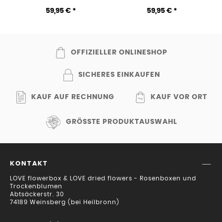
Eryanthus in
natur-gelb-grün
T
59,95 € *
59,95 € *
Flaschenvase
OFFIZIELLER ONLINESHOP
SICHERES EINKAUFEN
KAUF AUF RECHNUNG
KAUF VOR ORT
GRÖSSTE PRODUKTAUSWAHL
KONTAKT
LOVE flowerbox & LOVE dried flowers - Rosenboxen und
Trockenblumen
Abtsäckerstr. 30
74189 Weinsberg (bei Heilbronn)