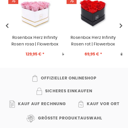
Rosenbox Herz Infinity
Rosenbox Herz Infinity
Rosen rosa | Flowerbox
Rosen rot | Flowerbox
Herzbox | M white gold
Herzbox | S black
129,95 € *
69,95 € *
146,95 € *
89,9
OFFIZIELLER ONLINESHOP
SICHERES EINKAUFEN
KAUF AUF RECHNUNG
KAUF VOR ORT
GRÖSSTE PRODUKTAUSWAHL