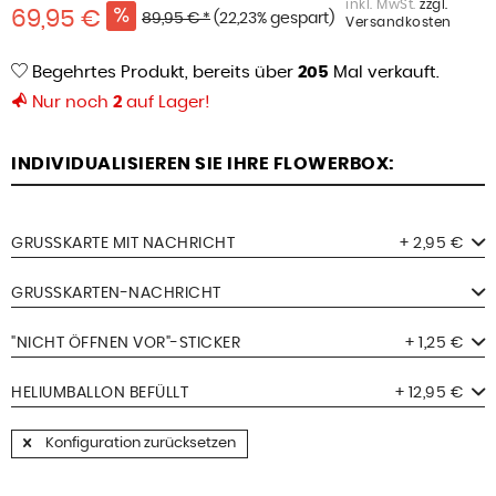
inkl. MwSt.
zzgl.
69,95 €
89,95 € *
(22,23% gespart)
Versandkosten
Begehrtes Produkt, bereits über
205
Mal verkauft.
Nur noch
2
auf Lager!
INDIVIDUALISIEREN SIE IHRE FLOWERBOX:
GRUSSKARTE MIT NACHRICHT
+ 2,95 €
GRUSSKARTEN-NACHRICHT
"NICHT ÖFFNEN VOR"-STICKER
+ 1,25 €
HELIUMBALLON BEFÜLLT
+ 12,95 €
Konfiguration zurücksetzen